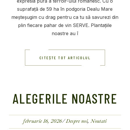
expresia pură a terroir-ului românesc. Cu o
suprafață de 59 ha în podgoria Dealu Mare
meșteșugim cu drag pentru ca tu să savurezi din
plin fiecare pahar de vin SERVE. Plantațiile
noastre au î
CITEȘTE TOT ARTICOLUL
ALEGERILE NOASTRE
februarie 16, 2026
Despre noi
Noutati